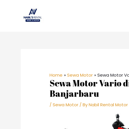
Skip
to
content
Post
navigation
Home
Sewa Motor
Sewa Motor Var
Sewa Motor Vario d
Banjarbaru
/
Sewa Motor
/ By
Nabil Rental Motor