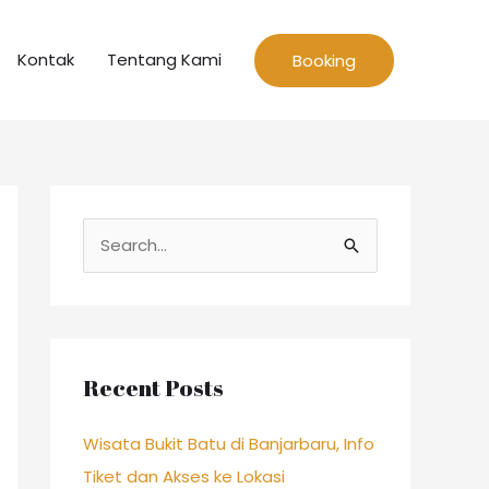
Kontak
Tentang Kami
Booking
S
e
a
r
c
Recent Posts
h
Wisata Bukit Batu di Banjarbaru, Info
f
Tiket dan Akses ke Lokasi
o