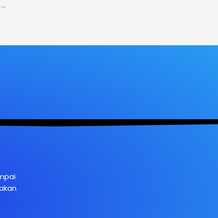
→
ampai
nakan