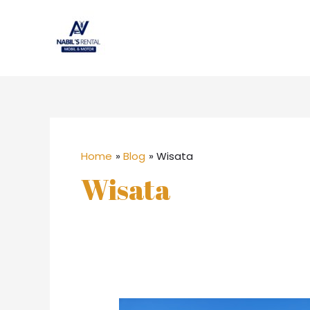
Skip
to
content
Home
Blog
Wisata
Wisata
Wisata