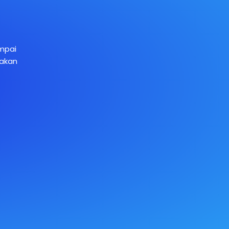
ampai
nakan