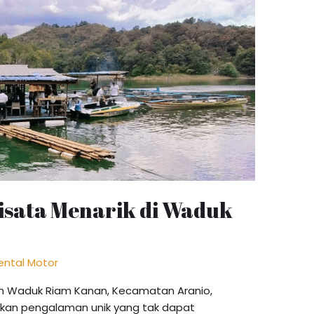
isata Menarik di Waduk
ental Motor
san Waduk Riam Kanan, Kecamatan Aranio,
rkan pengalaman unik yang tak dapat