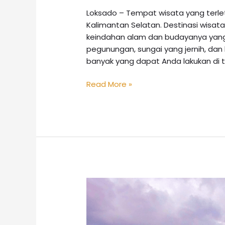
Loksado – Tempat wisata yang terlet
Kalimantan Selatan. Destinasi wisat
keindahan alam dan budayanya yan
pegunungan, sungai yang jernih, dan
banyak yang dapat Anda lakukan di t
Read More »
Alimpung
Island,
Wisata
Menarik