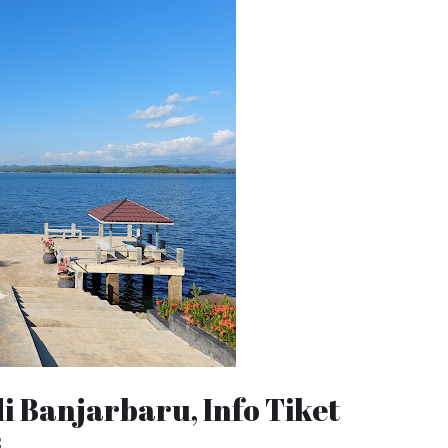
i Banjarbaru, Info Tiket