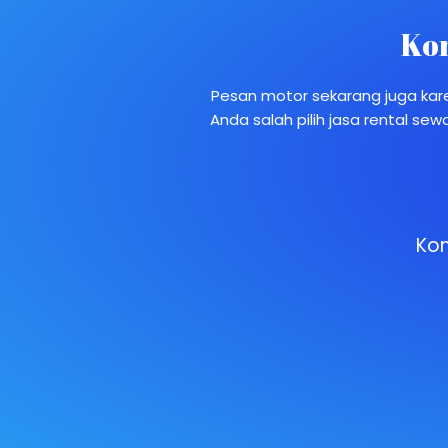
Kon
Pesan motor sekarang juga kar
Anda salah pilih jasa rental s
Ko