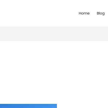
Home
Blog