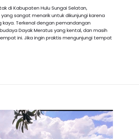
ak di Kabupaten Hulu Sungai Selatan,
a yang sangat menarik untuk dikunjungi karena
g kaya. Terkenal dengan pemandangan
 budaya Dayak Meratus yang kental, dan masih
empat ini. Jika ingin praktis mengunjungi tempat