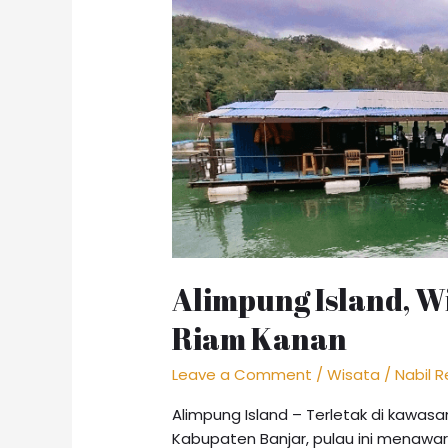
di
Waduk
Riam
Kanan
Alimpung Island, W
Riam Kanan
Leave a Comment
/
Wisata
/
Nabil R
Alimpung Island – Terletak di kawa
Kabupaten Banjar, pulau ini menawa